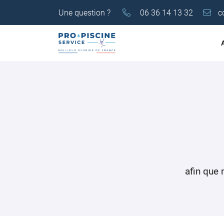
Une question ?
06 36 14 13 32
25 Rue Garibaldi
18100 Vierzon
06 36 14 13 32
afin que 
Adresse email de réception
