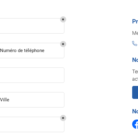
Pr
ciales à
Me
ment en
Numéro de téléphone
No
Te
ac
Ville
No