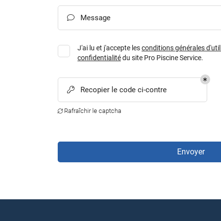
Message

J'ai lu et j'accepte les
conditions générales d'util
confidentialité
du site
Pro Piscine Service
.
Recopier le code ci-contre

Rafraîchir le captcha

Envoyer