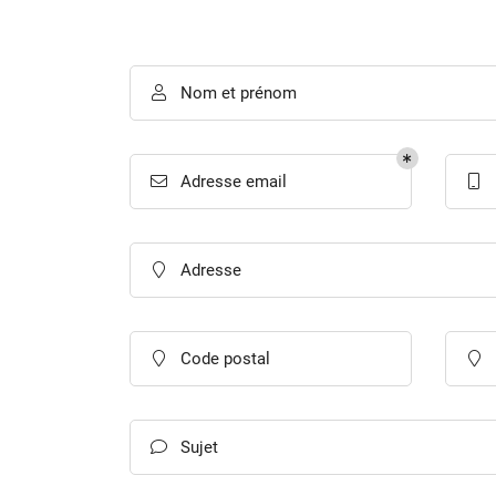
Recopier le code ci-contre

Rafraîchir le captcha

Nom et prénom

En cochant cette case, vous consentez à recevoir nos propositions commer
l'adresse email indiqué ci-dessus. Vous pouvez vous désinscrire à tout mo
utilisant
le formulaire de désinscription
.
Adresse email


Inscription
Adresse

Code postal


Sujet
