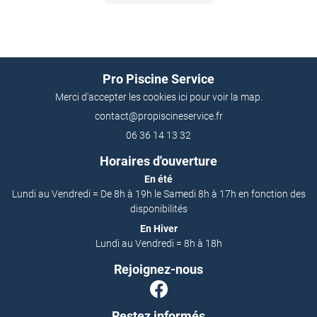
RÉALISATIONS
AVIS
Restez infor
ACTUALITÉS
Pro Piscine Service
Inscription Newslet
CONTACT
Merci d'accepter les cookies
ici
pour voir la map.
06 36 14 13 32
Horaires d'ouverture
En été
Lundi au Vendredi = De 8h à 19h le Samedi 8h à 17h en fonction des
disponibilités
En Hiver
Lundi au Vendredi = 8h à 18h
Rejoignez-nous
Restez informés