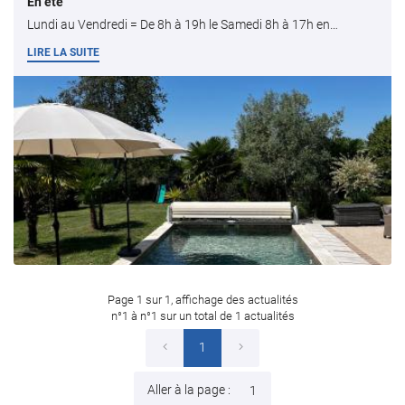
En été
Lundi au Vendredi = De 8h à 19h le Samedi 8h à 17h en
fonction des disponibilités
LIRE LA SUITE
En cochant cette case, vous consentez à recevoir nos propositions commerciales à
l'adresse email indiqué ci-dessus. Vous pouvez vous désinscrire à tout moment en
utilisant
le formulaire de désinscription
.
Inscription
Une question
ACCUEIL
ENTRETIEN
06 36 14 13 3
TRAT PRO PASSIF
TRAT PRO ACTIF
Page 1 sur 1,
affichage des actualités
ENANCE PÉRIODIQUE
n°1 à n°1 sur un total de 1
actualités
RÉNOVATION
1
Rejoignez-nou
ONSTRUCTION
Aller à la page :