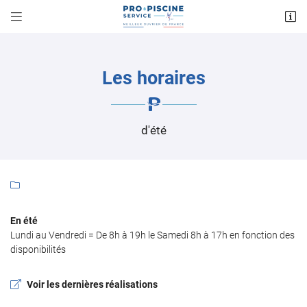


25 Rue Garibaldi
18100 Vierzon
06 36 14 13 32
Les horaires
d'été

Adresse email de réception

En été
Lundi au Vendredi = De 8h à 19h le Samedi 8h à 17h en fonction des
disponibilités
Recopier le code ci-contre

Rafraîchir le captcha

Voir les dernières réalisations